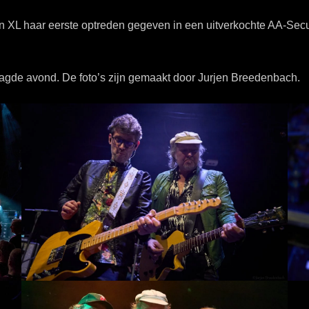
n XL haar eerste optreden gegeven in een uitverkochte AA-Secu
.
aagde avond. De foto’s zijn gemaakt door Jurjen Breedenbach.