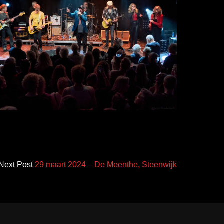
Next
Next Post
29 maart 2024 – De Meenthe, Steenwijk
Post