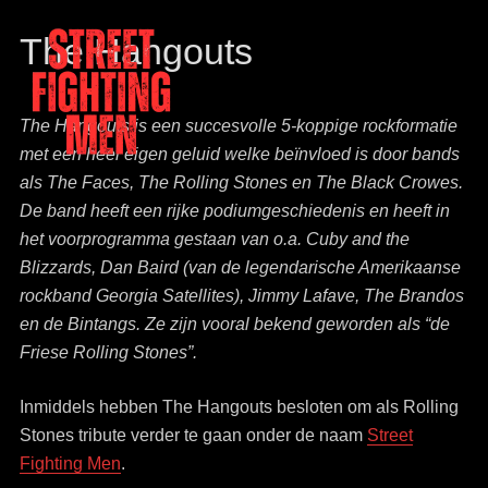
The Hangouts
​The Hangouts is een succesvolle 5-koppige rockformatie
met een heel eigen geluid welke beïnvloed is door bands
als The Faces, The Rolling Stones en The Black Crowes.
Street Fighting Men
The Stones tribute
De band heeft een rijke podiumgeschiedenis en heeft in
het voorprogramma gestaan van o.a. Cuby and the
Blizzards, Dan Baird (van de legendarische Amerikaanse
rockband Georgia Satellites), Jimmy Lafave, The Brandos
en de Bintangs. Ze zijn vooral bekend geworden als “de
Friese Rolling Stones”.
Inmiddels hebben The Hangouts besloten om als Rolling
Stones tribute verder te gaan onder de naam
Street
Fighting Men
.